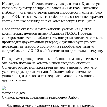
Исследователи из Ягеллонского университета в Кракове уже
уточнили диаметр ее ядра (он равен 450 метрам), значение
альбедо — степени отражательной способности кометы (оно
равно 0,04, это означает, что небесное тело почти не отражает
света), а также разглядели в ее коме молекулы газа циана.
Свое слово сказали и американские ученые из Центра
космических полетов имени Годдарда NASA. Проведя
спектроскопические наблюдения, они установили, что комета
производит двухатомный углерод и сублимирует (то есть
переводит из твердого состояния в газообразное, минуя
жидкое) около 1,13×10 в 25-й степени литров воды в секунду.
По первым предварительным наблюдениям получается, что
она очень похожа на кометы нашей звездной системы.
Согласно этому, исследователи делают выводы о том, что
условия формирования нашей Солнечной системы не
уникальны, и далеко за ее пределами может быть много
других Земель…
фото: nasa.gov
Снимок кометы, сделанный телескопом Хаббл
— Да, новым моим «уловом» стала межзвездная комета.