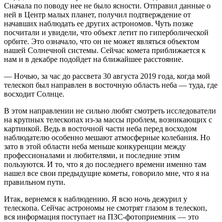
Сначала по поводу нее не было ясности. Отправил данные о
ней в Центр малых планет, получил подтверждение от
начавших наблюдать ее других астрономов. Чуть позже
посчитали и увидели, что объект летит по гиперболической
орбите. Это означало, что он не может являться объектом
нашей Солнечной системы. Сейчас комета приближается к
нам и в декабре подойдет на ближайшее расстояние.
— Ночью, за час до рассвета 30 августа 2019 года, когда мой
телескоп был направлен в восточную область неба — туда, где
восходит Солнце.
В этом направлении не сильно любят смотреть исследователи
на крупных телескопах из-за массы проблем, возникающих с
картинкой. Ведь в восточной части неба перед восходом
наблюдателю особенно мешают атмосферные колебания. Но
зато в этой области неба меньше конкуренции между
профессионалами и любителями, и последние этим
пользуются. И то, что я до последнего времени именно там
нашел все свои предыдущие кометы, говорило мне, что я на
правильном пути.
Итак, вернемся к наблюдению. Я всю ночь дежурил у
телескопа. Сейчас астрономы не смотрят глазом в телескоп,
вся информация поступает на ПЗС-фотоприемник — это