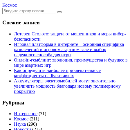
Космос
Ищем:
[текст]
Свежие записи
Лотереи Столото: защита от мошенников и меры кибер-
безопасности
Игровая платформа в интернете – основная специфика
развлечений в игровом азартном зале и выбор
надежного способа для игры
Онлайн-гемблинг: эволюция, преимущества и будущее в
мире азартных игр
Как определить наиболее привлекательные
коэффициенты на live-ставках
Аккумуляторы электромобилей могут значительно
увеличить мощность благодаря новому полимерному
покрытию
Рубрики
Интересное
(31)
Космос
(211)
Наука
(296)
Новости
(273)