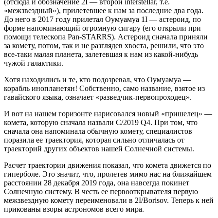
(отсюда и обозначение 2I — второй interstellar, т.е.
«межзвездный»), прилетевшее к нам за последние два года.
До него в 2017 году прилетал Оумуамуа 1I — астероид, по
форме напоминающий огромную сигару (его открыли при
помощи телескопа Pan-STARRS). Астероид сначала приняли
за комету, потом, так и не разглядев хвоста, решили, что это
все-таки малая планета, залетевшая к нам из какой-нибудь
чужой галактики.
Хотя находились и те, кто подозревал, что Оумуамуа —
корабль инопланетян! Собственно, само название, взятое из
гавайского языка, означает «разведчик-первопроходец».
И вот на нашем горизонте нарисовался новый «пришелец» —
комета, которую сначала назвали C/2019 Q4. При том, что
сначала она напоминала обычную комету, специалистов
поразила ее траектория, которая сильно отличалась от
траекторий других объектов нашей Солнечной системы.
Расчет траектории движения показал, что комета движется по
гиперболе. Это значит, что, пролетев мимо нас на ближайшем
расстоянии 28 декабря 2019 года, она навсегда покинет
Солнечную систему. В честь ее первооткрывателя первую
межзвездную комету переименовали в 2I/Borisov. Теперь к ней
прикованы взоры астрономов всего мира.