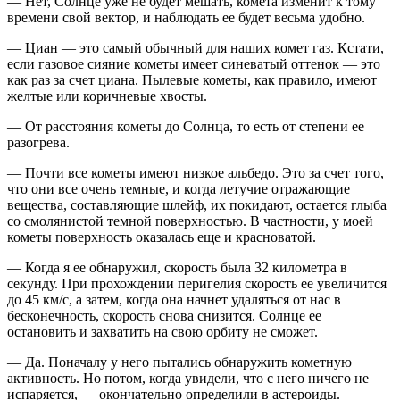
— Нет, Солнце уже не будет мешать, комета изменит к тому
времени свой вектор, и наблюдать ее будет весьма удобно.
— Циан — это самый обычный для наших комет газ. Кстати,
если газовое сияние кометы имеет синеватый оттенок — это
как раз за счет циана. Пылевые кометы, как правило, имеют
желтые или коричневые хвосты.
— От расстояния кометы до Солнца, то есть от степени ее
разогрева.
— Почти все кометы имеют низкое альбедо. Это за счет того,
что они все очень темные, и когда летучие отражающие
вещества, составляющие шлейф, их покидают, остается глыба
со смолянистой темной поверхностью. В частности, у моей
кометы поверхность оказалась еще и красноватой.
— Когда я ее обнаружил, скорость была 32 километра в
секунду. При прохождении перигелия скорость ее увеличится
до 45 км/с, а затем, когда она начнет удаляться от нас в
бесконечность, скорость снова снизится. Солнце ее
остановить и захватить на свою орбиту не сможет.
— Да. Поначалу у него пытались обнаружить кометную
активность. Но потом, когда увидели, что с него ничего не
испаряется, — окончательно определили в астероиды.