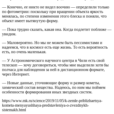
— Конечно, ее никто не видел воочию — определили только
по фотометрии: поскольку при вращении объекта яркость
менялась, по степени изменения этого блеска и поняли, что
объект имеет вытянутую форму.
— Пока трудно сказать, какая она. Когда подлетит поближе —
увидим.
— Маловероятно. Но мы не можем быть пессимистами и
надеемся, что в космосе есть еще жизнь. То есть вероятность
есть, но очень маленькая.
— У Астрономического научного центра в Чили есть свой
телескоп — хочу договориться, чтобы мне выделили хотя бы
полчаса для наблюдения за ней в дистанционном формате,
через Интернет.
— Новые данные, уточняющие форму и размер кометы,
химический состав вещества. Надеюсь, по ним мы поймем
особенности формирования иных звездных систем.
https://www.mk.ru/science/2019/11/05/k-zemle-priblizhaetsya-
kometa-menyayushhaya-predstavleniya-o-zvezdnykh-
sistemakh.html