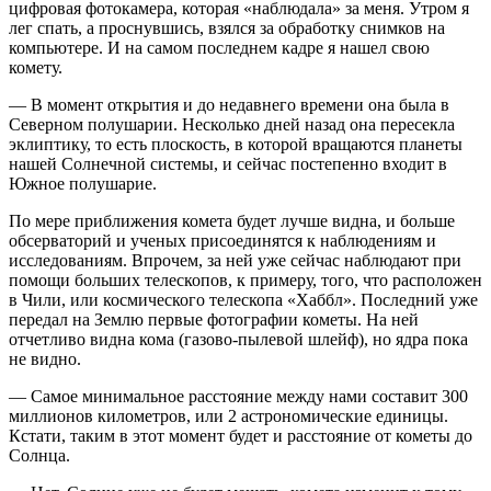
цифровая фотокамера, которая «наблюдала» за меня. Утром я
лег спать, а проснувшись, взялся за обработку снимков на
компьютере. И на самом последнем кадре я нашел свою
комету.
— В момент открытия и до недавнего времени она была в
Северном полушарии. Несколько дней назад она пересекла
эклиптику, то есть плоскость, в которой вращаются планеты
нашей Солнечной системы, и сейчас постепенно входит в
Южное полушарие.
По мере приближения комета будет лучше видна, и больше
обсерваторий и ученых присоединятся к наблюдениям и
исследованиям. Впрочем, за ней уже сейчас наблюдают при
помощи больших телескопов, к примеру, того, что расположен
в Чили, или космического телескопа «Хаббл». Последний уже
передал на Землю первые фотографии кометы. На ней
отчетливо видна кома (газово-пылевой шлейф), но ядра пока
не видно.
— Самое минимальное расстояние между нами составит 300
миллионов километров, или 2 астрономические единицы.
Кстати, таким в этот момент будет и расстояние от кометы до
Солнца.