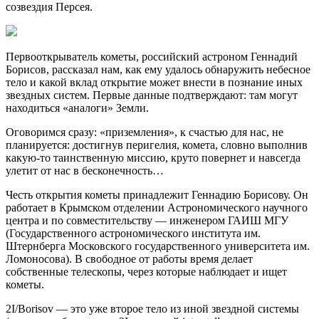
созвездия Персея.
Первооткрыватель кометы, российский астроном Геннадий
Борисов, рассказал нам, как ему удалось обнаружить небесное
тело и какой вклад открытие может внести в познание иных
звездных систем. Первые данные подтверждают: там могут
находиться «аналоги» Земли.
Оговоримся сразу: «приземления», к счастью для нас, не
планируется: достигнув перигелия, комета, словно выполнив
какую-то таинственную миссию, круто повернет и навсегда
улетит от нас в бесконечность…
Честь открытия кометы принадлежит Геннадию Борисову. Он
работает в Крымском отделении Астрономического научного
центра и по совместительству — инженером ГАИШ МГУ
(Государственного астрономического института им.
Штернберга Московского государственного университета им.
Ломоносова). В свободное от работы время делает
собственные телескопы, через которые наблюдает и ищет
кометы.
2I/Borisov — это уже второе тело из иной звездной системы