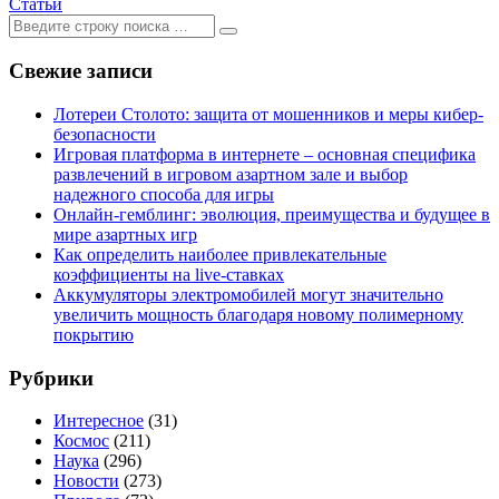
Статьи
Ищем:
[текст]
Свежие записи
Лотереи Столото: защита от мошенников и меры кибер-
безопасности
Игровая платформа в интернете – основная специфика
развлечений в игровом азартном зале и выбор
надежного способа для игры
Онлайн-гемблинг: эволюция, преимущества и будущее в
мире азартных игр
Как определить наиболее привлекательные
коэффициенты на live-ставках
Аккумуляторы электромобилей могут значительно
увеличить мощность благодаря новому полимерному
покрытию
Рубрики
Интересное
(31)
Космос
(211)
Наука
(296)
Новости
(273)