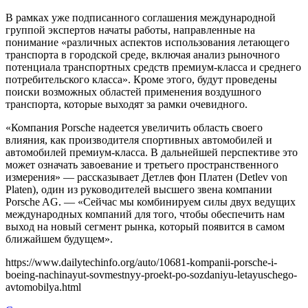
В рамках уже подписанного соглашения международной
группой экспертов начаты работы, направленные на
понимание «различных аспектов использования летающего
транспорта в городской среде, включая анализ рыночного
потенциала транспортных средств премиум-класса и среднего
потребительского класса». Кроме этого, будут проведены
поиски возможных областей применения воздушного
транспорта, которые выходят за рамки очевидного.
«Компания Porsche надеется увеличить область своего
влияния, как производителя спортивных автомобилей и
автомобилей премиум-класса. В дальнейшей перспективе это
может означать завоевание и третьего пространственного
измерения» — рассказывает Детлев фон Платен (Detlev von
Platen), один из руководителей высшего звена компании
Porsche AG. — «Сейчас мы комбинируем силы двух ведущих
международных компаний для того, чтобы обеспечить нам
выход на новый сегмент рынка, который появится в самом
ближайшем будущем».
https://www.dailytechinfo.org/auto/10681-kompanii-porsche-i-
boeing-nachinayut-sovmestnyy-proekt-po-sozdaniyu-letayuschego-
avtomobilya.html