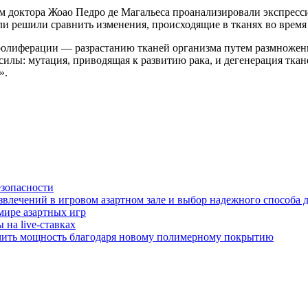
ом доктора Жоао Педро де Магальеса проанализировали экспрес
ели решили сравнить изменения, происходящие в тканях во время
ролиферации — разрастанию тканей организма путем размножени
илы: мутация, приводящая к развитию рака, и дегенерация ткан
».
езопасности
звлечений в игровом азартном зале и выбор надежного способа 
мире азартных игр
на live-ставках
чить мощность благодаря новому полимерному покрытию