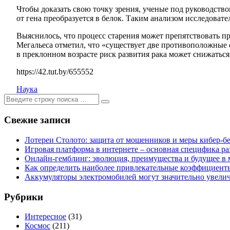
Чтобы доказать свою точку зрения, ученые под руководств
от гена преобразуется в белок. Таким анализом исследоват
Выяснилось, что процесс старения может препятствовать п
Мегальеса отметил, что «существует две противоположные с
в преклонном возрасте риск развития рака может снижаться
https://42.tut.by/655552
Наука
Ищем:
[текст]
Свежие записи
Лотереи Столото: защита от мошенников и меры кибер-б
Игровая платформа в интернете – основная специфика ра
Онлайн-гемблинг: эволюция, преимущества и будущее в 
Как определить наиболее привлекательные коэффициенты 
Аккумуляторы электромобилей могут значительно увели
Рубрики
Интересное
(31)
Космос
(211)