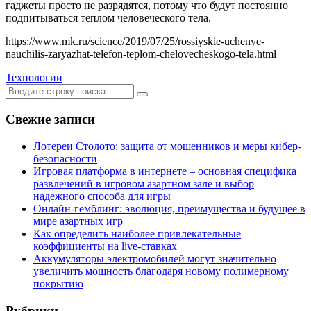
гаджеты просто не разрядятся, потому что будут постоянно
подпитываться теплом человеческого тела.
https://www.mk.ru/science/2019/07/25/rossiyskie-uchenye-
nauchilis-zaryazhat-telefon-teplom-chelovecheskogo-tela.html
Технологии
Ищем:
[текст]
Свежие записи
Лотереи Столото: защита от мошенников и меры кибер-
безопасности
Игровая платформа в интернете – основная специфика
развлечений в игровом азартном зале и выбор
надежного способа для игры
Онлайн-гемблинг: эволюция, преимущества и будущее в
мире азартных игр
Как определить наиболее привлекательные
коэффициенты на live-ставках
Аккумуляторы электромобилей могут значительно
увеличить мощность благодаря новому полимерному
покрытию
Рубрики