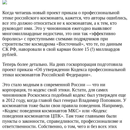
Когда читаешь новый проект приказа о профессиональной
этике российского космонавта, кажется, что авторы ошиблись,
все это должно относиться не к космонавтам, а к тем, кто
руководит ими. Это у чиновников ежегодно выявляют
многомиллиардные недостачи, это они так «эффективно
боролись» с преступными схемами подрядчиков при
строительстве космодрома «Восточный», что те, по данным
СК РФ, наворовали в свой карман более 15 (!) миллиардов
рублей.
Теперь более детально. На днях госкорпорация подготовила
проект приказа «Об утверждении Кодекса профессиональной
этики космонавтов Российской Федерации».
Это стало модным в современной России — что ни
корпорация, то кодекс свой этики. Кстати, для самих
чиновников Роскосмоса подобный кодекс был утвержден еще
в 2012 году, когда главой был генерал Владимир Поповкин. У
космонавтов тоже были свои правила поведения. Например,
«Кодекс поведения космонавтов МКС» или «Кодекс
поведения космонавтов ЦПК». Там тоже главными были
пункты о законности, справедливости, профессионализме и
ответственности. Собственно, о том, чего и без всех этих