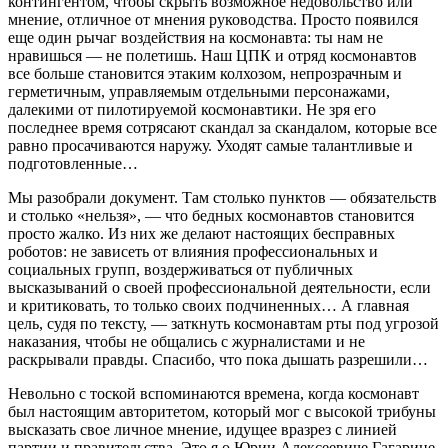
контингентом, чтобы скрыть возможное недовольство или
мнение, отличное от мнения руководства. Просто появился
еще один рычаг воздействия на космонавта: ты нам не
нравишься — не полетишь. Наш ЦПК и отряд космонавтов
все больше становится этаким колхозом, непрозрачным и
герметичным, управляемым отдельными персонажами,
далекими от пилотируемой космонавтики. Не зря его
последнее время сотрясают скандал за скандалом, которые все
равно просачиваются наружу. Уходят самые талантливые и
подготовленные…
Мы разобрали документ. Там столько пунктов — обязательств
и столько «нельзя», — что бедных космонавтов становится
просто жалко. Из них же делают настоящих бесправных
роботов: не зависеть от влияния профессиональных и
социальных групп, воздерживаться от публичных
высказываний о своей профессиональной деятельности, если
и критиковать, то только своих подчиненных… А главная
цель, судя по тексту, — заткнуть космонавтам рты под угрозой
наказания, чтобы не общались с журналистами и не
раскрывали правды. Спасибо, что пока дышать разрешили…
Невольно с тоской вспоминаются времена, когда космонавт
был настоящим авторитетом, который мог с высокой трибуны
высказать свое личное мнение, идущее вразрез с линией
партии и правительства. Это я о Юрии Алексеевиче Гагарине,