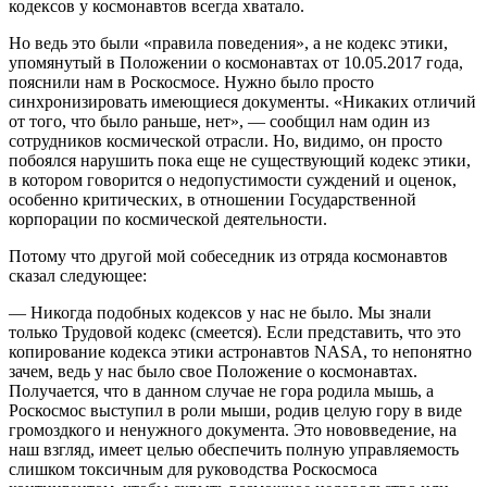
кодексов у космонавтов всегда хватало.
Но ведь это были «правила поведения», а не кодекс этики,
упомянутый в Положении о космонавтах от 10.05.2017 года,
пояснили нам в Роскосмосе. Нужно было просто
синхронизировать имеющиеся документы. «Никаких отличий
от того, что было раньше, нет», — сообщил нам один из
сотрудников космической отрасли. Но, видимо, он просто
побоялся нарушить пока еще не существующий кодекс этики,
в котором говорится о недопустимости суждений и оценок,
особенно критических, в отношении Государственной
корпорации по космической деятельности.
Потому что другой мой собеседник из отряда космонавтов
сказал следующее:
— Никогда подобных кодексов у нас не было. Мы знали
только Трудовой кодекс (смеется). Если представить, что это
копирование кодекса этики астронавтов NASA, то непонятно
зачем, ведь у нас было свое Положение о космонавтах.
Получается, что в данном случае не гора родила мышь, а
Роскосмос выступил в роли мыши, родив целую гору в виде
громоздкого и ненужного документа. Это нововведение, на
наш взгляд, имеет целью обеспечить полную управляемость
слишком токсичным для руководства Роскосмоса