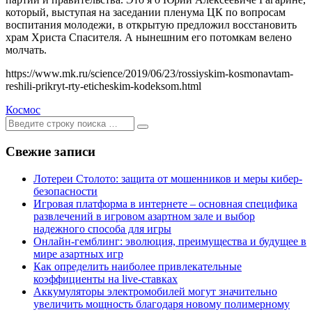
который, выступая на заседании пленума ЦК по вопросам
воспитания молодежи, в открытую предложил восстановить
храм Христа Спасителя. А нынешним его потомкам велено
молчать.
https://www.mk.ru/science/2019/06/23/rossiyskim-kosmonavtam-
reshili-prikryt-rty-eticheskim-kodeksom.html
Космос
Ищем:
[текст]
Свежие записи
Лотереи Столото: защита от мошенников и меры кибер-
безопасности
Игровая платформа в интернете – основная специфика
развлечений в игровом азартном зале и выбор
надежного способа для игры
Онлайн-гемблинг: эволюция, преимущества и будущее в
мире азартных игр
Как определить наиболее привлекательные
коэффициенты на live-ставках
Аккумуляторы электромобилей могут значительно
увеличить мощность благодаря новому полимерному