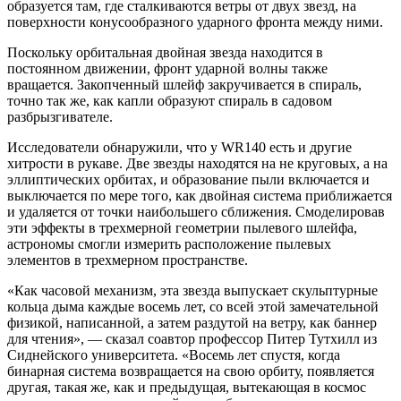
образуется там, где сталкиваются ветры от двух звезд, на
поверхности конусообразного ударного фронта между ними.
Поскольку орбитальная двойная звезда находится в
постоянном движении, фронт ударной волны также
вращается. Закопченный шлейф закручивается в спираль,
точно так же, как капли образуют спираль в садовом
разбрызгивателе.
Исследователи обнаружили, что у WR140 есть и другие
хитрости в рукаве. Две звезды находятся на не круговых, а на
эллиптических орбитах, и образование пыли включается и
выключается по мере того, как двойная система приближается
и удаляется от точки наибольшего сближения. Смоделировав
эти эффекты в трехмерной геометрии пылевого шлейфа,
астрономы смогли измерить расположение пылевых
элементов в трехмерном пространстве.
«Как часовой механизм, эта звезда выпускает скульптурные
кольца дыма каждые восемь лет, со всей этой замечательной
физикой, написанной, а затем раздутой на ветру, как баннер
для чтения», — сказал соавтор профессор Питер Тутхилл из
Сиднейского университета. «Восемь лет спустя, когда
бинарная система возвращается на свою орбиту, появляется
другая, такая же, как и предыдущая, вытекающая в космос