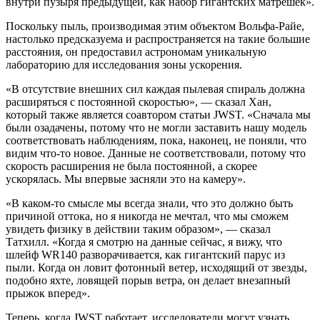
внутри пузыря предыдущей, как набор гигантских матрешек».
Поскольку пыль, производимая этим объектом Вольфа-Райе,
настолько предсказуема и распространяется на такие большие
расстояния, он предоставил астрономам уникальную
лабораторию для исследования зоны ускорения.
«В отсутствие внешних сил каждая пылевая спираль должна
расширяться с постоянной скоростью», — сказал Хан,
который также является соавтором статьи JWST. «Сначала мы
были озадачены, потому что не могли заставить нашу модель
соответствовать наблюдениям, пока, наконец, не поняли, что
видим что-то новое. Данные не соответствовали, потому что
скорость расширения не была постоянной, а скорее
ускорялась. Мы впервые засняли это на камеру».
«В каком-то смысле мы всегда знали, что это должно быть
причиной оттока, но я никогда не мечтал, что мы сможем
увидеть физику в действии таким образом», — сказал
Татхилл. «Когда я смотрю на данные сейчас, я вижу, что
шлейф WR140 разворачивается, как гигантский парус из
пыли. Когда он ловит фотонный ветер, исходящий от звезды,
подобно яхте, ловящей порыв ветра, он делает внезапный
прыжок вперед».
Теперь, когда JWST работает, исследователи могут узнать