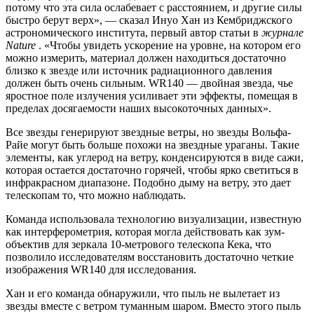
потому что эта сила ослабевает с расстоянием, и другие силы
быстро берут верх», — сказал Инуо Хан из Кембриджского
астрономического института, первый автор статьи в
журнале
Nature
. «Чтобы увидеть ускорение на уровне, на котором его
можно измерить, материал должен находиться достаточно
близко к звезде или источник радиационного давления
должен быть очень сильным. WR140 — двойная звезда, чье
яростное поле излучения усиливает эти эффекты, помещая в
пределах досягаемости наших высокоточных данных».
Все звезды генерируют звездные ветры, но звезды Вольфа-
Райе могут быть больше похожи на звездные ураганы. Такие
элементы, как углерод на ветру, конденсируются в виде сажи,
которая остается достаточно горячей, чтобы ярко светиться в
инфракрасном диапазоне. Подобно дыму на ветру, это дает
телескопам то, что можно наблюдать.
Команда использовала технологию визуализации, известную
как интерферометрия, которая могла действовать как зум-
объектив для зеркала 10-метрового телескопа Кека, что
позволило исследователям восстановить достаточно четкие
изображения WR140 для исследования.
Хан и его команда обнаружили, что пыль не вылетает из
звезды вместе с ветром туманным шаром. Вместо этого пыль