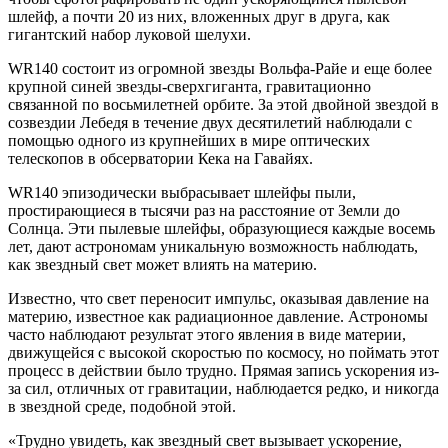
шлейф, а почти 20 из них, вложенных друг в друга, как
гигантский набор луковой шелухи.
WR140 состоит из огромной звезды Вольфа-Райе и еще более
крупной синей звезды-сверхгиганта, гравитационно
связанной по восьмилетней орбите. За этой двойной звездой в
созвездии Лебедя в течение двух десятилетий наблюдали с
помощью одного из крупнейших в мире оптических
телескопов в обсерватории Кека на Гавайях.
WR140 эпизодически выбрасывает шлейфы пыли,
простирающиеся в тысячи раз на расстояние от Земли до
Солнца. Эти пылевые шлейфы, образующиеся каждые восемь
лет, дают астрономам уникальную возможность наблюдать,
как звездный свет может влиять на материю.
Известно, что свет переносит импульс, оказывая давление на
материю, известное как радиационное давление. Астрономы
часто наблюдают результат этого явления в виде материи,
движущейся с высокой скоростью по космосу, но поймать этот
процесс в действии было трудно. Прямая запись ускорения из-
за сил, отличных от гравитации, наблюдается редко, и никогда
в звездной среде, подобной этой.
«Трудно увидеть, как звездный свет вызывает ускорение,