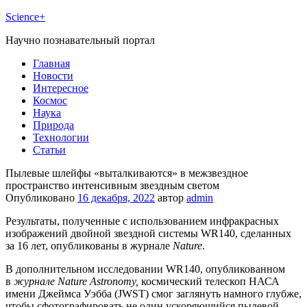
Science+
Научно познавательный портал
Главная
Новости
Интересное
Космос
Наука
Природа
Технологии
Статьи
Пылевые шлейфы «выталкиваются» в межзвездное
пространство интенсивным звездным светом
Опубликовано
16 декабря, 2022
автор
admin
Результаты, полученные с использованием инфракрасных
изображений двойной звездной системы WR140, сделанных
за 16 лет, опубликованы в журнале
Nature
.
В дополнительном исследовании WR140, опубликованном
в
журнале Nature Astronomy,
космический телескоп НАСА
имени Джеймса Уэбба (JWST) смог заглянуть намного глубже,
чтобы сфотографировать не один ускоряющийся пылевой