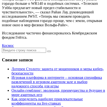
гораздо больше о WR140 и подобных системах. «Телескоп
Уэбба предлагает новый предел стабильности и
чувствительности», — сказал Райан Лау, руководивший
исследованием JWST. «Теперь мы сможем проводить
подобные наблюдения гораздо проще, чем с земли, открывая
новое окно в мир физики Вольфа-Райе».
Исследование частично финансировалось Кембриджским
фондом Гейтса.
Космос
Ищем:
[текст]
Свежие записи
Лотереи Столото: защита от мошенников и меры кибер-
безопасности
Игровая платформа в интернете – основная специфика
развлечений в игровом азартном зале и выбор
надежного способа для игры
Онлайн-гемблинг: эволюция, преимущества и будущее в
мире азартных игр
Как определить наиболее привлекательные
коэффициенты на live-ставках