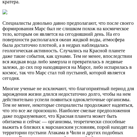
кратера.
Специалисты довольно давно предполагают, что после своего
формирования Марс был не слишком похож на космическое
тело, которым он является на сегодняшний день. На его
поверхности располагался океан жидкой воды, атмосфера
была достаточно плотной, а в недрах наблюдалась
геологическая активность. Случались на Красной планете
даже такие события, как цунами. Тем не менее, впоследствии
вся жидкая вода либо замерзла и превратилась в ледяные
залежи, до сих пор находящиеся на Марсе, либо испарилась в
космос, так что Марс стал той пустыней, которой является
сегодня.
Многие ученые не исключают, что благоприятный период для
зарождения жизни длился недостаточно долго, чтобы на нем
действительно успели появиться одноклеточные организмы.
Тем не менее, некоторые специалисты продолжают надеяться,
что это все же произошло. Наиболее смелые предположения
даже подразумевают, что Красная планета может быть
обитаема и сейчас — организмы, теоретически способные
выжить в близких к марсианским условиям, порой находят на
территории пустыни Атакама в Чили и других подобных