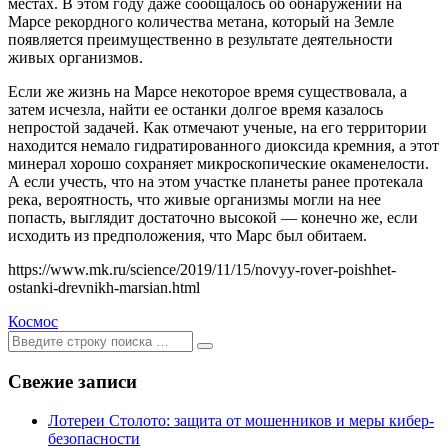
местах. В этом году даже сообщалось об обнаружении на
Марсе рекордного количества метана, который на Земле
появляется преимущественно в результате деятельности
живых организмов.
Если же жизнь на Марсе некоторое время существовала, а
затем исчезла, найти ее останки долгое время казалось
непростой задачей. Как отмечают ученые, на его территории
находится немало гидратированного диоксида кремния, а этот
минерал хорошо сохраняет микроскопические окаменелости.
А если учесть, что на этом участке планеты ранее протекала
река, вероятность, что живые организмы могли на нее
попасть, выглядит достаточно высокой — конечно же, если
исходить из предположения, что Марс был обитаем.
https://www.mk.ru/science/2019/11/15/novyy-rover-poishhet-
ostanki-drevnikh-marsian.html
Космос
Ищем:
[текст]
Свежие записи
Лотереи Столото: защита от мошенников и меры кибер-
безопасности