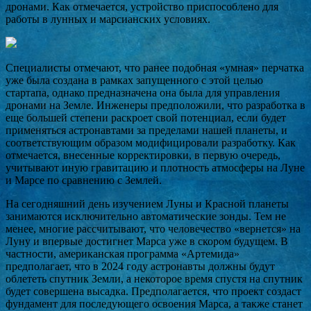
дронами. Как отмечается, устройство приспособлено для
работы в лунных и марсианских условиях.
Специалисты отмечают, что ранее подобная «умная» перчатка
уже была создана в рамках запущенного с этой целью
стартапа, однако предназначена она была для управления
дронами на Земле. Инженеры предположили, что разработка в
еще большей степени раскроет свой потенциал, если будет
применяться астронавтами за пределами нашей планеты, и
соответствующим образом модифицировали разработку. Как
отмечается, внесенные корректировки, в первую очередь,
учитывают иную гравитацию и плотность атмосферы на Луне
и Марсе по сравнению с Землей.
На сегодняшний день изучением Луны и Красной планеты
занимаются исключительно автоматические зонды. Тем не
менее, многие рассчитывают, что человечество «вернется» на
Луну и впервые достигнет Марса уже в скором будущем. В
частности, американская программа «Артемида»
предполагает, что в 2024 году астронавты должны будут
облететь спутник Земли, а некоторое время спустя на спутник
будет совершена высадка. Предполагается, что проект создаст
фундамент для последующего освоения Марса, а также станет