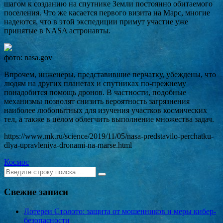
шагом к созданию на спутнике Земли постоянно обитаемого
поселения. Что же касается первого визита на Марс, многие
надеются, что в этой экспедиции примут участие уже
принятые в NASA астронавты.
фото: nasa.gov
Впрочем, инженеры, представившие перчатку, убеждены, что
людям на других планетах и спутниках по-прежнему
понадобится помощь дронов. В частности, подобные
механизмы позволят снизить вероятность загрязнения
наиболее любопытных для изучения участков космических
тел, а также в целом облегчить выполнение множества задач.
https://www.mk.ru/science/2019/11/05/nasa-predstavilo-perchatku-
dlya-upravleniya-dronami-na-marse.html
Космос
Ищем:
[текст]
Свежие записи
Лотереи Столото: защита от мошенников и меры кибер-
безопасности