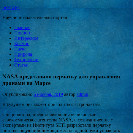
Science+
Научно познавательный портал
Главная
Новости
Интересное
Космос
Наука
Природа
Технологии
Статьи
NASA представило перчатку для управления
дронами на Марсе
Опубликовано
6 ноября, 2019
автор
admin
В будущем она может пригодиться астронавтам
Специалисты, представляющие американское
аэрокосмическое агентства NASA, в сотрудничестве с
экспертами из Института SETI разработали перчатку,
позволяющую при помощи жестов одной руки управлять