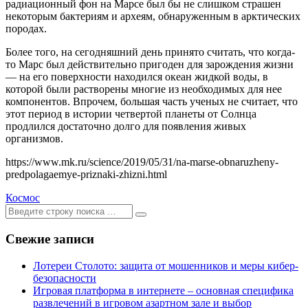
радиационный фон на Марсе был бы не слишком страшен
некоторым бактериям и археям, обнаруженным в арктических
породах.
Более того, на сегодняшний день принято считать, что когда-
то Марс был действительно пригоден для зарождения жизни
— на его поверхности находился океан жидкой воды, в
которой были растворены многие из необходимых для нее
компонентов. Впрочем, большая часть ученых не считает, что
этот период в истории четвертой планеты от Солнца
продлился достаточно долго для появления живых
организмов.
https://www.mk.ru/science/2019/05/31/na-marse-obnaruzheny-
predpolagaemye-priznaki-zhizni.html
Космос
Ищем:
[текст]
Свежие записи
Лотереи Столото: защита от мошенников и меры кибер-
безопасности
Игровая платформа в интернете – основная специфика
развлечений в игровом азартном зале и выбор