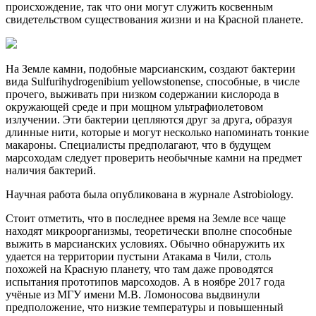
происхождение, так что они могут служить косвенным
свидетельством существования жизни и на Красной планете.
На Земле камни, подобные марсианским, создают бактерии
вида Sulfurihydrogenibium yellowstonense, способные, в числе
прочего, выживать при низком содержании кислорода в
окружающей среде и при мощном ультрафиолетовом
излучении. Эти бактерии цепляются друг за друга, образуя
длинные нити, которые и могут несколько напоминать тонкие
макароны. Специалисты предполагают, что в будущем
марсоходам следует проверить необычные камни на предмет
наличия бактерий.
Научная работа была опубликована в журнале Astrobiology.
Стоит отметить, что в последнее время на Земле все чаще
находят микроорганизмы, теоретически вполне способные
выжить в марсианских условиях. Обычно обнаружить их
удается на территории пустыни Атакама в Чили, столь
похожей на Красную планету, что там даже проводятся
испытания прототипов марсоходов. А в ноябре 2017 года
учёные из МГУ имени М.В. Ломоносова выдвинули
предположение, что низкие температуры и повышенный