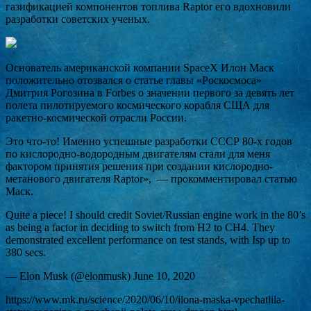
газификацией компонентов топлива Raptor его вдохновили
разработки советских ученых.
Основатель американской компании SpaceX Илон Маск
положительно отозвался о статье главы «Роскосмоса»
Дмитрия Рогозина в Forbes о значении первого за девять лет
полета пилотируемого космического корабля СЩА для
ракетно-космической отрасли России.
Это что-то! Именно успешные разработки СССР 80-х годов
по кислородно-водородным двигателям стали для меня
фактором принятия решения при создании кислородно-
метанового двигателя Raptor», — прокомментировал статью
Маск.
Quite a piece! I should credit Soviet/Russian engine work in the 80’s
as being a factor in deciding to switch from H2 to CH4. They
demonstrated excellent performance on test stands, with Isp up to
380 secs.
— Elon Musk (@elonmusk) June 10, 2020
https://www.mk.ru/science/2020/06/10/ilona-maska-vpechatlila-