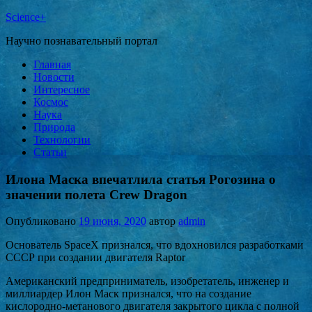
Science+
Научно познавательный портал
Главная
Новости
Интересное
Космос
Наука
Природа
Технологии
Статьи
Илона Маска впечатлила статья Рогозина о
значении полета Crew Dragon
Опубликовано
19 июня, 2020
автор
admin
Основатель SpaceX признался, что вдохновился разработками
СССР при создании двигателя Raptor
Американский предприниматель, изобретатель, инженер и
миллиардер Илон Маск признался, что на создание
кислородно-метанового двигателя закрытого цикла с полной