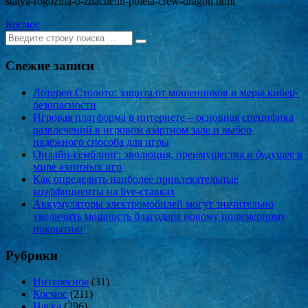
statya-rogozina-o-znachenii-poleta-crew-dragon.html
Космос
Ищем:
[текст]
Свежие записи
Лотереи Столото: защита от мошенников и меры кибер-
безопасности
Игровая платформа в интернете – основная специфика
развлечений в игровом азартном зале и выбор
надежного способа для игры
Онлайн-гемблинг: эволюция, преимущества и будущее в
мире азартных игр
Как определить наиболее привлекательные
коэффициенты на live-ставках
Аккумуляторы электромобилей могут значительно
увеличить мощность благодаря новому полимерному
покрытию
Рубрики
Интересное
(31)
Космос
(211)
Наука
(296)