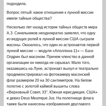
подходила.
Вопрос пятый: какое отношение к лунной миссии
имели тайные общества?
Несколько лет назад историк тайных обществ мира
А.З. Синельников неоднократно заявлял, что одну
из ведущих ролей в лунной миссии США сыграли
масоны. Оказалось, что один из астронавтов первой
лунной миссии — модуля «Аполлона-11» — Базз
Олдрин был масоном. Причем членство в данной
организации он никогда не скрывал. Мало того,
оказавшись на Луне, астронавт вынул и театрально
продемонстрировал на фотокамеру масонский
флаг размером 20 на 30 сантиметров. На белом
полотне с золотой каймой вышиты слова
«Верховный Совет, 33°, Южная юрисдикция, США»
и девиз Deus Meumque Jus. На полотнище флага
также были нанесены изображения двуглавого