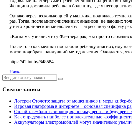
Годовалый Флетчер Смит (Fletcher Smith) подцепил ветряную
Женщина доставила ребенка в больницу, где у него диагнос
Однако через несколько дней у мальчика поднялась темпера
раз. Тогда, после многочисленных анализов, не дающих то
у него хронический миелолейкоз — агрессивную форму рак
«Когда мы узнали, что у Флетчера рак, мы просто сломались.
После того как медики поставили ребенку диагноз, ему на
могли подобрать наилучший метод лечения. Ожидается, что
https://42.tut.by/648584
Наука
Ищем:
[текст]
Свежие записи
Лотереи Столото: защита от мошенников и меры кибер-б
Игровая платформа в интернете – основная специфика ра
Онлайн-гемблинг: эволюция, преимущества и будущее в 
Как определить наиболее привлекательные коэффициенты 
Аккумуляторы электромобилей могут значительно увели