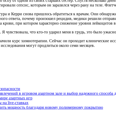
 оспу от одной из своих старших сестер. Спустя несколько дней 
тировали сепсис, которым он заразился через рану на теле. Фле
тура и Керри снова пришлось обратиться к врачам. Они обнаружи
чного ответа, почему произошел рецидив, медики решили отправ
а крови, при котором характерно снижение уровня лейкоцитов в
 Я чувствовала, что кто-то ударил меня в грудь, это было ужасн
значили курс химиотерапии. Сейчас он проходит клинические ис
 исследования могут продлиться около семи месяцев.
езопасности
звлечений в игровом азартном зале и выбор надежного способа 
мире азартных игр
на live-ставках
чить мощность благодаря новому полимерному покрытию