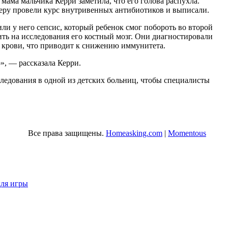
мама мальчика Керри заметила, что его голова распухла.
тчеру провели курс внутривенных антибиотиков и выписали.
ли у него сепсис, который ребенок смог побороть во второй
ить на исследования его костный мозг. Они диагностировали
 крови, что приводит к снижению иммунитета.
о», — рассказала Керри.
следования в одной из детских больниц, чтобы специалисты
Все права защищены.
Homeasking.com
|
Momentous
для игры