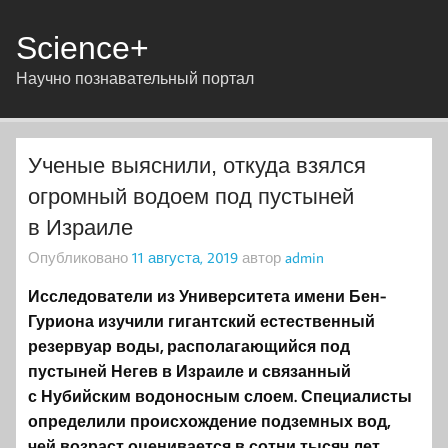
Science+
Научно познавательный портал
Ученые выяснили, откуда взялся
огромный водоем под пустыней
в Израиле
Опубликовано
11 августа, 2019
автор
admin
Исследователи из Университета имени Бен-
Гуриона изучили гигантский естественный
резервуар воды, располагающийся под
пустыней Негев в Израиле и связанный
с Нубийским водоносным слоем. Специалисты
определили происхождение подземных вод,
чей возраст оценивается в сотни тысяч лет.