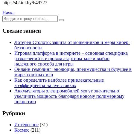
https://42.tut.by/649727
Наука
Ищем:
[текст]
Свежие записи
Лотереи Столото: защита от мошенников и меры кибер-
безопасности
Игровая платформа в интернете – основная специфика
развлечений в игровом азартном зале и выбор
надежного способа для игры
Онлайн-гемблинг: эволюция, преимущества и будущее в
мире азартных игр
Как определить наиболее привлекательные
коэффициенты на live-ставках
Аккумуляторы электромобилей могут значительно
увеличить мощность благодаря новому полимерному
покрытию
Рубрики
Интересное
(31)
Космос
(211)