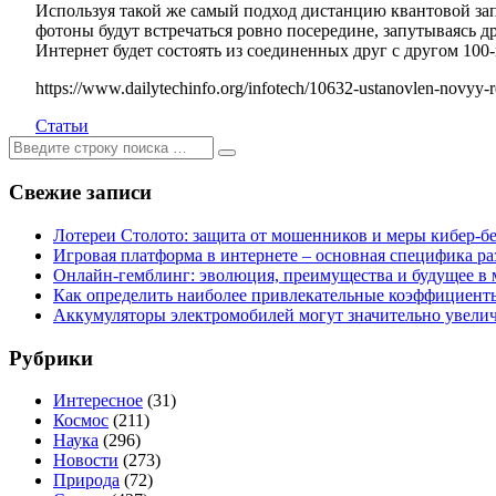
Используя такой же самый подход дистанцию квантовой за
фотоны будут встречаться ровно посередине, запутываясь д
Интернет будет состоять из соединенных друг с другом 100
https://www.dailytechinfo.org/infotech/10632-ustanovlen-novyy-
Статьи
Ищем:
[текст]
Свежие записи
Лотереи Столото: защита от мошенников и меры кибер-б
Игровая платформа в интернете – основная специфика ра
Онлайн-гемблинг: эволюция, преимущества и будущее в 
Как определить наиболее привлекательные коэффициенты 
Аккумуляторы электромобилей могут значительно увели
Рубрики
Интересное
(31)
Космос
(211)
Наука
(296)
Новости
(273)
Природа
(72)