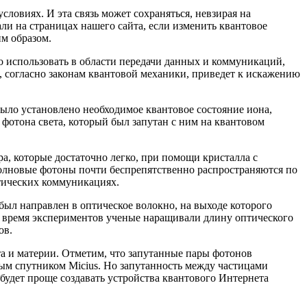
овиях. И эта связь может сохраняться, невзирая на
ли на страницах нашего сайта, если изменить квантовое
м образом.
о использовать в области передачи данных и коммуникаций,
, согласно законам квантовой механики, приведет к искажению
ыло установлено необходимое квантовое состояние иона,
я фотона света, который был запутан с ним на квантовом
а, которые достаточно легко, при помощи кристалла с
олновые фотоны почти беспрепятственно распространяются по
птических коммуникациях.
был направлен в оптическое волокно, на выходе которого
о время экспериментов ученые наращивали длину оптического
ов.
а и материи. Отметим, что запутанные пары фотонов
ным спутником Micius. Но запутанность между частицами
будет проще создавать устройства квантового Интернета