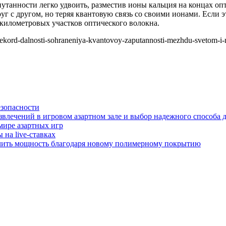
путанности легко удвоить, разместив ионы кальция на концах о
руг с другом, но теряя квантовую связь со своими ионами. Если 
-километровых участков оптического волокна.
rekord-dalnosti-sohraneniya-kvantovoy-zaputannosti-mezhdu-svetom-i-
езопасности
звлечений в игровом азартном зале и выбор надежного способа 
мире азартных игр
на live-ставках
чить мощность благодаря новому полимерному покрытию