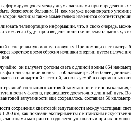
зь, формирующуюся между двумя частицами при определенных усл
 быть бесконечно большим. И, как мы уже неоднократно упомина
ие второй частицы также моментально изменится соответствующи
ализовать телепортацию информации, что, в свою очередь, можн
ри этом, если будут произведены попытки перехвата данных, это
ный в специальную ионную ловушку. При помощи света лазера б
н через короткое время сбросил излишки энергии путем излучени
и ион.
учайно, он излучает фотоны света с длиной волны 854 нанометр
в фотоны с длиной волны 1 550 нанометра. Эти более длиннов
падает со стандартной частотой, используемой в современных о
отерявший состояния квантовой запутанности с ионом кальция, 
апутанности у фотона, прошедшего достаточно длинный путь. В
квантовой запутанности еще сохранялось, составила 50 километр
ности сохранения квантовой запутанности между частицами свет
о 1 200 км, как показали эксперименты с китайским искусствен
дь частицами материи гораздо легче управлять и при их помощи 