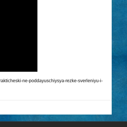
rakticheski-ne-poddayuschiysya-rezke-sverleniyu-i-