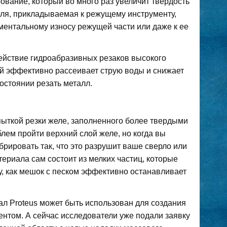
ование, который во много раз увеличит твердость
теля, прикладываемая к режущему инструменту,
оментальному износу режущей части или даже к ее
ействие гидроабразивных резаков высокого
й эффективно рассеивает струю воды и снижает
состоянии резать металл.
пыткой резки желе, заполненного более твердыми
ем пройти верхний слой желе, но когда вы
брировать так, что это разрушит ваше сверло или
териала сам состоит из мелких частиц, которые
у, как мешок с песком эффективно останавливает
 Proteus может быть использован для создания
нтом. А сейчас исследователи уже подали заявку