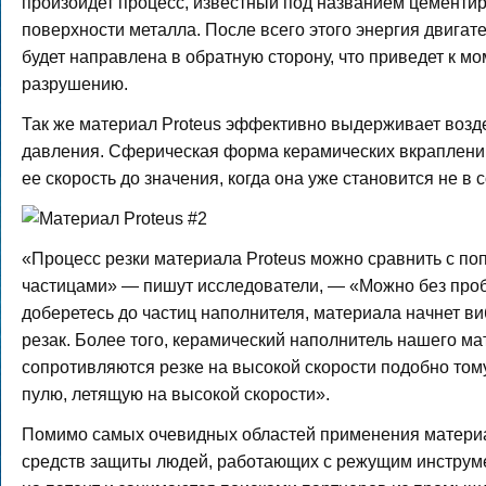
произойдет процесс, известный под названием цементир
поверхности металла. После всего этого энергия двига
будет направлена в обратную сторону, что приведет к м
разрушению.
Так же материал Proteus эффективно выдерживает возд
давления. Сферическая форма керамических вкраплени
ее скорость до значения, когда она уже становится не в 
«Процесс резки материала Proteus можно сравнить с по
частицами» — пишут исследователи, — «Можно без пробл
доберетесь до частиц наполнителя, материала начнет ви
резак. Более того, керамический наполнитель нашего ма
сопротивляются резке на высокой скорости подобно том
пулю, летящую на высокой скорости».
Помимо самых очевидных областей применения материал
средств защиты людей, работающих с режущим инструме