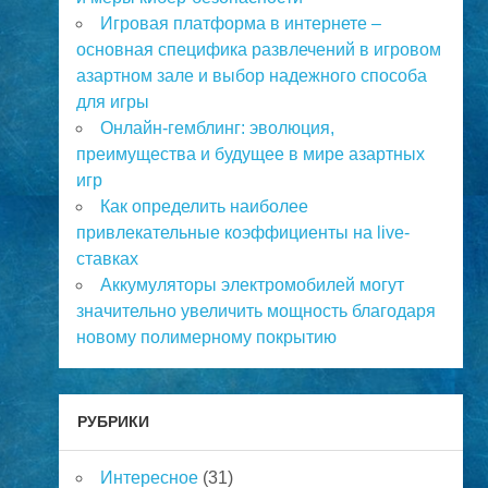
Игровая платформа в интернете –
основная специфика развлечений в игровом
азартном зале и выбор надежного способа
для игры
Онлайн-гемблинг: эволюция,
преимущества и будущее в мире азартных
игр
Как определить наиболее
привлекательные коэффициенты на live-
ставках
Аккумуляторы электромобилей могут
значительно увеличить мощность благодаря
новому полимерному покрытию
РУБРИКИ
Интересное
(31)