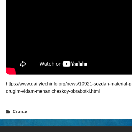
https://www.dailytechinfo.org/news/10921-sozdan-material-p
drugim-vidam-mehanicheskoy-obrabotki.html
Статьи