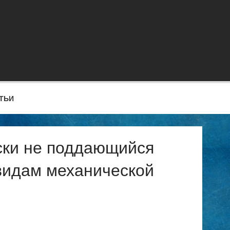
ТЬИ
ски не поддающийся
 видам механической