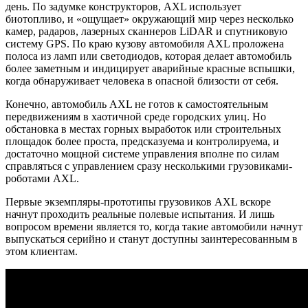
день. По задумке конструкторов, AXL использует
биотопливо, и «ощущает» окружающий мир через несколько
камер, радаров, лазерных сканнеров LiDAR и спутниковую
систему GPS. По краю кузову автомобиля AXL проложена
полоса из ламп или светодиодов, которая делает автомобиль
более заметным и индицирует аварийные красные вспышки,
когда обнаруживает человека в опасной близости от себя.
Конечно, автомобиль AXL не готов к самостоятельным
передвижениям в хаотичной среде городских улиц. Но
обстановка в местах горных выработок или строительных
площадок более проста, предсказуема и контролируема, и
достаточно мощной системе управления вполне по силам
справляться с управлением сразу несколькими грузовиками-
роботами AXL.
Первые экземпляры-прототипы грузовиков AXL вскоре
начнут проходить реальные полевые испытания. И лишь
вопросом времени является то, когда такие автомобили начнут
выпускаться серийно и станут доступны заинтересованным в
этом клиентам.