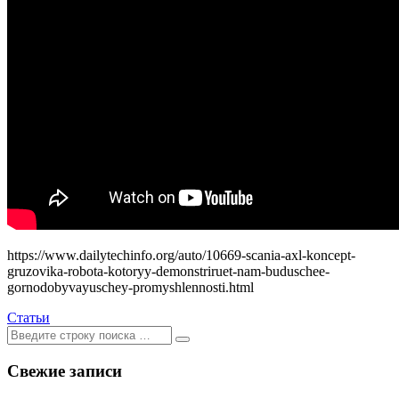
https://www.dailytechinfo.org/auto/10669-scania-axl-koncept-
gruzovika-robota-kotoryy-demonstriruet-nam-buduschee-
gornodobyvayuschey-promyshlennosti.html
Статьи
Ищем:
[текст]
Свежие записи