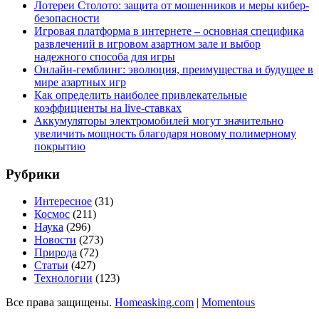
Лотереи Столото: защита от мошенников и меры кибер-
безопасности
Игровая платформа в интернете – основная специфика
развлечений в игровом азартном зале и выбор
надежного способа для игры
Онлайн-гемблинг: эволюция, преимущества и будущее в
мире азартных игр
Как определить наиболее привлекательные
коэффициенты на live-ставках
Аккумуляторы электромобилей могут значительно
увеличить мощность благодаря новому полимерному
покрытию
Рубрики
Интересное
(31)
Космос
(211)
Наука
(296)
Новости
(273)
Природа
(72)
Статьи
(427)
Технологии
(123)
Все права защищены.
Homeasking.com
|
Momentous