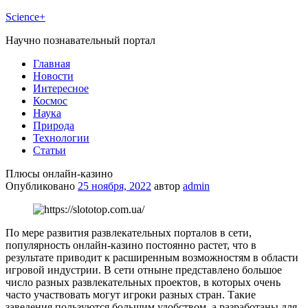
Science+
Научно познавательный портал
Главная
Новости
Интересное
Космос
Наука
Природа
Технологии
Статьи
Плюсы онлайн-казино
Опубликовано
25 ноября, 2022
автор
admin
По мере развития развлекательных порталов в сети,
популярность онлайн-казино постоянно растет, что в
результате приводит к расширенным возможностям в области
игровой индустрии. В сети отныне представлено большое
число разных развлекательных проектов, в которых очень
часто участвовать могут игроки разных стран. Такие
заведения пользуются большим удобством, а разработаны для