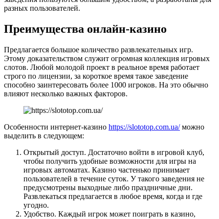
разных пользователей.
Преимущества онлайн-казино
Предлагается большое количество развлекательных игр.
Этому доказательством служит огромная коллекция игровых
слотов. Любой молодой проект в реальное время работает
строго по лицензии, за короткое время такое заведение
способно заинтересовать более 1000 игроков. На это обычно
влияют несколько важных факторов.
Особенности интернет-казино
https://slototop.com.ua/
можно
выделить в следующем:
Открытый доступ. Достаточно войти в игровой клуб,
чтобы получить удобные возможности для игры на
игровых автоматах. Казино частенько принимает
пользователей в течение суток. У такого заведения не
предусмотрены выходные либо праздничные дни.
Развлекаться предлагается в любое время, когда и где
угодно.
Удобство. Каждый игрок может поиграть в казино,