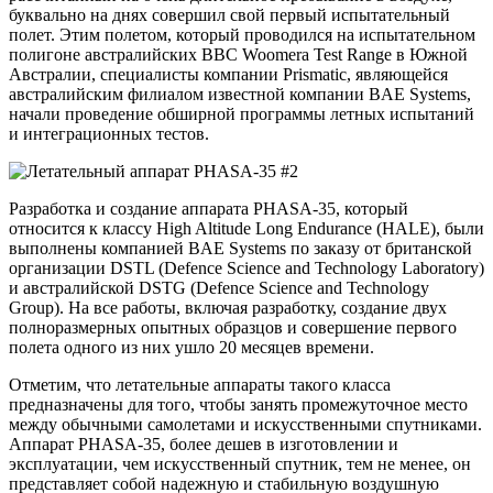
буквально на днях совершил свой первый испытательный
полет. Этим полетом, который проводился на испытательном
полигоне австралийских ВВС Woomera Test Range в Южной
Австралии, специалисты компании Prismatic, являющейся
австралийским филиалом известной компании BAE Systems,
начали проведение обширной программы летных испытаний
и интеграционных тестов.
Разработка и создание аппарата PHASA-35, который
относится к классу High Altitude Long Endurance (HALE), были
выполнены компанией BAE Systems по заказу от британской
организации DSTL (Defence Science and Technology Laboratory)
и австралийской DSTG (Defence Science and Technology
Group). На все работы, включая разработку, создание двух
полноразмерных опытных образцов и совершение первого
полета одного из них ушло 20 месяцев времени.
Отметим, что летательные аппараты такого класса
предназначены для того, чтобы занять промежуточное место
между обычными самолетами и искусственными спутниками.
Аппарат PHASA-35, более дешев в изготовлении и
эксплуатации, чем искусственный спутник, тем не менее, он
представляет собой надежную и стабильную воздушную