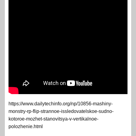
https://www.dailytechinfo.org/np/10856-mashiny-
monstry-rp-flip-strannoe-issledovatelskoe-sudno-
kotoroe-mozhet-stanovitsya-v-vertikalnoe-
polozhenie.html