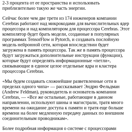
2-3 процента от ее пространства и использовать
приблизительно такую же часть энергии.
Сейчас более чем две трети из 174 инженеров компании
Cerebras работают над микрокодами для вычислительных ядер
процессора и над компилятором для процессора Cerebras. Этот
компилятор будет брать модели, созданные в популярных
программах TensorFlow и Pytorch, и создавать послойную
модель нейронной сети, которая впоследствии будет
загружена в память процессора. Так же в память процессора
будут загружаться дополнительные инструкции (функции),
которые будут определять информационные «петли»,
связывающие в единое целое отдельные ядра и кластера
процессора Cerebras.
«Мы будем создавать сложнейшие разветвленные сети в
пределах одного чипа» — рассказывает Эндрю Фельдман
(Andrew Feldman), руководитель и основатель компании
Cerebras, — «Все же остальные, работающие в данном
направлении, используют шины и магистрали, тратя много
времени на ожидание доступа к памяти и тратя еще больше
времени на более медленную передачу данных по внешним
соединительным проводникам».
Более подробная информация о системе с процессорами