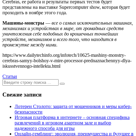
Cerebras, ее работа и результаты первых тестов будет
представлены на выставке Supercomputer show, которая будет
проходить в ноябре этого года.
Машины-монстры
—
все о самых исключительных машинах,
механизмах и устройствах в мире, от громадных средств
уничтожения себе подобных до крошечных точнейших
устройств, механизмов и всего того, что находится в
промежутке между ними
.
https://www.dailytechinfo.org/infotech/10625-mashiny-monstry-
cerebras-samyy-bolshoy-v-mire-processor-prednaznachennyy-dlya-
iskusstvennogo-intellekta.html
Статьи
Ищем:
[текст]
Свежие записи
Лотереи Столото: защита от мошенников и меры кибер-
безопасности
Игровая платформа в интернете – основная специфика
развлечений в игровом азартном зале и выбор
надежного способа для игры
Онлайн-гемблинг: эволюция, преимущества и будущее в