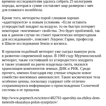
времени исследователям удалось собрать 25 килограмм
породы, которая в сумме составляет шар размером с мяч
для пляжного волейбола.
Кроме того, метеориты порой слишком хорошо
«адаптируются» к новым условиям. «Если оставить
углеродистый хондрит на воздухе, то он быстро потеряет
некоторые «внеземные» свойства. Это будет проблемой, так
как в данном случае он станет практически непригодным
для исследований», поясняет Лоуренс Гарви, профессор
в Школе исследования Земли и космоса.
В прошлом подобный метеорит уже сыграл важную роль
в развитии современной науки. В 1969 году Мурчинсонский
метеорит, также состоявший из углеродистого хондрита
и также упавший на ранчо владельца скота, оказался
хранилищем компонентов земных ДНК и РНК. Среди
прочего, именно благодаря ему ученые открыли новое
семейство внеземных аминокислот. Такие космические тела
особенно ценны, поскольку содержат себе отлично
сохранившуюся информацию о происхождении Солнечной
системы и ее прошлом.
http://www.popmech.ru/science/482761-upavshiy-na-zhiloy-dom-
meteorit-okazalsya-polon-syurprizov/