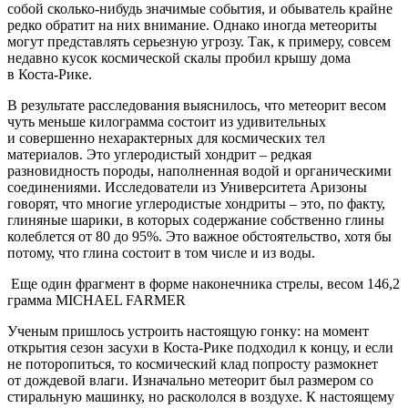
собой сколько-нибудь значимые события, и обыватель крайне
редко обратит на них внимание. Однако иногда метеориты
могут представлять серьезную угрозу. Так, к примеру, совсем
недавно кусок космической скалы пробил крышу дома
в Коста-Рике.
В результате расследования выяснилось, что метеорит весом
чуть меньше килограмма состоит из удивительных
и совершенно нехарактерных для космических тел
материалов. Это углеродистый хондрит – редкая
разновидность породы, наполненная водой и органическими
соединениями. Исследователи из Университета Аризоны
говорят, что многие углеродистые хондриты – это, по факту,
глиняные шарики, в которых содержание собственно глины
колеблется от 80 до 95%. Это важное обстоятельство, хотя бы
потому, что глина состоит в том числе и из воды.
Еще один фрагмент в форме наконечника стрелы, весом 146,2
грамма MICHAEL FARMER
Ученым пришлось устроить настоящую гонку: на момент
открытия сезон засухи в Коста-Рике подходил к концу, и если
не поторопиться, то космический клад попросту размокнет
от дождевой влаги. Изначально метеорит был размером со
стиральную машинку, но раскололся в воздухе. К настоящему