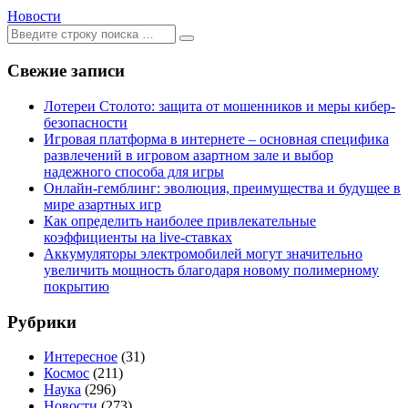
Новости
Ищем:
[текст]
Свежие записи
Лотереи Столото: защита от мошенников и меры кибер-
безопасности
Игровая платформа в интернете – основная специфика
развлечений в игровом азартном зале и выбор
надежного способа для игры
Онлайн-гемблинг: эволюция, преимущества и будущее в
мире азартных игр
Как определить наиболее привлекательные
коэффициенты на live-ставках
Аккумуляторы электромобилей могут значительно
увеличить мощность благодаря новому полимерному
покрытию
Рубрики
Интересное
(31)
Космос
(211)
Наука
(296)
Новости
(273)