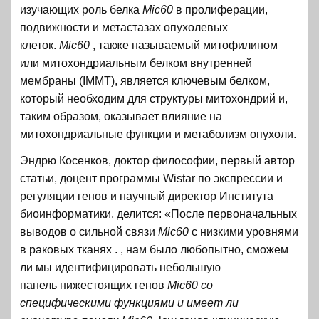
изучающих роль белка
Mic60
в пролиферации,
подвижности и метастазах опухолевых
клеток.
Mic60
, также называемый митофилином
или митохондриальным белком внутренней
мембраны (IMMT), является ключевым белком,
который необходим для структуры митохондрий и,
таким образом, оказывает влияние на
митохондриальные функции и метаболизм опухоли.
Эндрю Косенков, доктор философии, первый автор
статьи, доцент программы Wistar по экспрессии и
регуляции генов и научный директор Института
биоинформатики, делится: «После первоначальных
выводов о сильной связи
Mic60
с низкими уровнями
в раковых тканях . , нам было любопытно, сможем
ли мы идентифицировать небольшую
панель нижестоящих генов
Mic60 со
специфическими функциями и имеет ли