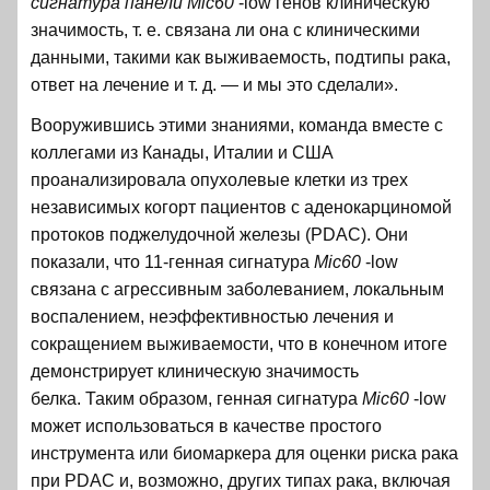
сигнатура панели
Mic60
-low генов клиническую
значимость, т. е. связана ли она с клиническими
данными, такими как выживаемость, подтипы рака,
ответ на лечение и т. д. — и мы это сделали».
Вооружившись этими знаниями, команда вместе с
коллегами из Канады, Италии и США
проанализировала опухолевые клетки из трех
независимых когорт пациентов с аденокарциномой
протоков поджелудочной железы (PDAC). Они
показали, что 11-генная сигнатура
Mic60
-low
связана с агрессивным заболеванием, локальным
воспалением, неэффективностью лечения и
сокращением выживаемости, что в конечном итоге
демонстрирует клиническую значимость
белка. Таким образом, генная сигнатура
Mic60
-low
может использоваться в качестве простого
инструмента или биомаркера для оценки риска рака
при PDAC и, возможно, других типах рака, включая