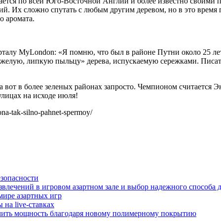
ечается по всей Юго-Восточной Англии и более известно своими 
ий. Их сложно спутать с любым другим деревом, но в это время
о аромата.
орталу MyLondon: «Я помню, что был в районе Путни около 25 лет
тяжелую, липкую пыльцу» дерева, испускаемую сережками. Писа
 а вот в более зеленых районах запросто. Чемпионом считается 
 улицах на исходе июля!
na-tak-silno-pahnet-spermoy/
езопасности
звлечений в игровом азартном зале и выбор надежного способа 
мире азартных игр
на live-ставках
чить мощность благодаря новому полимерному покрытию