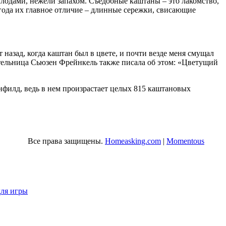
плодами, нежели запахом. Съедобные каштаны – это лакомство,
 года их главное отличие – длинные сережки, свисающие
 назад, когда каштан был в цвете, и почти везде меня смущал
тельница Сьюзен Фрейнкель также писала об этом: «Цветущий
Энфилд, ведь в нем произрастает целых 815 каштановых
Все права защищены.
Homeasking.com
|
Momentous
для игры