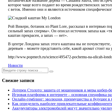
Ботаническое название дерева — Castanea Sativa, оно встр
которое чаще всего подают во время рождественских застол
с веток. Именно они и являются источником специфическог
My London
Рой Викери, ботаник из Plant Lore, рассказал в интервью п
сильный запах спермы». Он описал источник запаха как «
каштан прекрасен, а запах — нет».
В центре Лондона запах этого каштана вы не почувствуете,
деревьев – можете представить себе, какой аромат стоит на
http://www.popmech.ru/science/495472-pochemu-na-ulicah-londo
Новости
Ищем:
[текст]
Свежие записи
Лотереи Столото: защита от мошенников и меры кибер-б
Игровая платформа в интернете – основная специфика ра
Онлайн-гемблинг: эволюция, преимущества и будущее в 
Как определить наиболее привлекательные коэффициенты 
Аккумуляторы электромобилей могут значительно увели