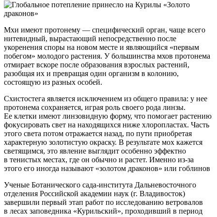
Мхи имеют протонему — специфический орган, чаще всего
нитевидный, вырастающий непосредственно после
укоренения споры на новом месте и являющийся «первым
побегом» молодого растения. У большинства мхов протонема
отмирает вскоре после образования взрослых растений,
разобщая их и превращая один организм в колонию,
состоящую из разных особей.
Схистостега является исключением из общего правила: у нее
протонема сохраняется, играя роль своего рода линзы.
Ее клетки имеют линзовидную форму, что помогает растению
фокусировать свет на находящихся ниже хлоропластах. Часть
этого света потом отражается назад, по пути приобретая
характерную золотистую окраску. В результате мох кажется
светящимся, это явление выглядит особенно эффектно
в тенистых местах, где он обычно и растет. Именно из-за
этого его иногда называют «золотом драконов» или гоблинов
Ученые Ботанического сада-института Дальневосточного
отделения Российской академии наук (г. Владивосток)
завершили первый этап работ по исследованию ветровалов
в лесах заповедника «Курильский», проходивший в период