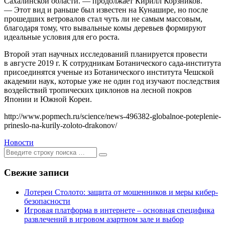
Сахалинской области. — продолжает Кирилл Корзников.
— Этот вид и раньше был известен на Кунашире, но после
прошедших ветровалов стал чуть ли не самым массовым,
благодаря тому, что вывальные комы деревьев формируют
идеальные условия для его роста.
Второй этап научных исследований планируется провести
в августе 2019 г. К сотрудникам Ботанического сада-института
присоединятся ученые из Ботанического института Чешской
академии наук, которые уже не один год изучают последствия
воздействий тропических циклонов на лесной покров
Японии и Южной Кореи.
http://www.popmech.ru/science/news-496382-globalnoe-poteplenie-
prineslo-na-kurily-zoloto-drakonov/
Новости
Ищем:
[текст]
Свежие записи
Лотереи Столото: защита от мошенников и меры кибер-
безопасности
Игровая платформа в интернете – основная специфика
развлечений в игровом азартном зале и выбор