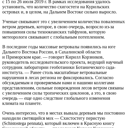
с 15 по 26 июля 2019 г. В рамках исследования удалось
установить, что количество схигостеги на Курильских
островах и, в целом, на Дальнем Востоке сильно выросло.
Ученые связывают это с увеличением количества поваленных
ветром деревьев, которое, в свою очередь, возросло из-за
повышения силы тихоокеанских тайфунов, которую
метеорологи связывают с глобальным потеплением.
В последние годы массовые ветровалы появились на юге
Дальнего Востока России, в Сахалинской области
и Приморском крае. — говорит Кирилл Корзников,
руководитель исследовательского проекта, ведущий научный
сотрудник лаборатории геоботаники Ботанического сада-
института. — Ранее столь масштабные ветровальные
нарушения в лесах региона не фиксировались. Согласно
обсуждаемым и проверяемым нами и нашими коллегами
представлениям, сильные повреждения лесов ветром связаны
с увеличением силы тропических циклонов, а это, в свою
очередь — еще одно следствие глобального изменения
климата на планете.
Очень интересно, что в местах вывала деревьев мы постоянно
находили светящийся мох — Схистостегу перистую
(Schistostega pennata), который включен в Красную книгу