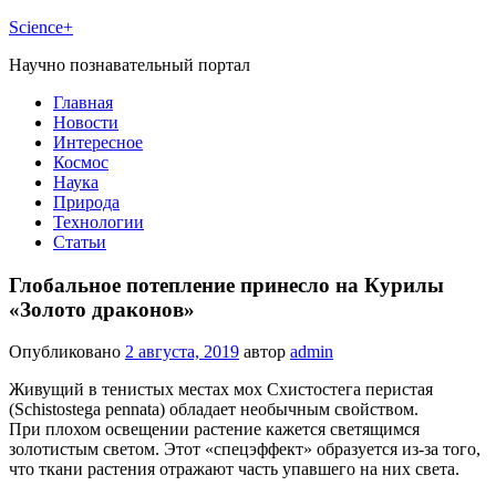
Science+
Научно познавательный портал
Главная
Новости
Интересное
Космос
Наука
Природа
Технологии
Статьи
Глобальное потепление принесло на Курилы
«Золото драконов»
Опубликовано
2 августа, 2019
автор
admin
Живущий в тенистых местах мох Схистостега перистая
(Schistostega pennata) обладает необычным свойством.
При плохом освещении растение кажется светящимся
золотистым светом. Этот «спецэффект» образуется из-за того,
что ткани растения отражают часть упавшего на них света.