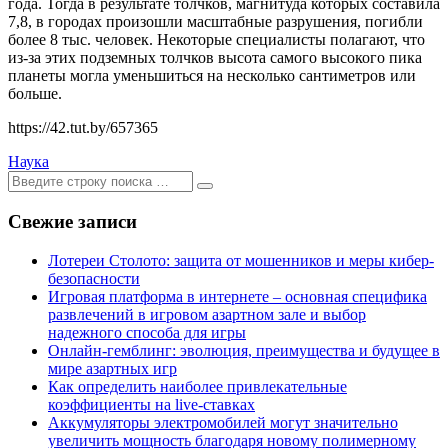
года. Тогда в результате толчков, магнитуда которых составила
7,8, в городах произошли масштабные разрушения, погибли
более 8 тыс. человек. Некоторые специалисты полагают, что
из-за этих подземных толчков высота самого высокого пика
планеты могла уменьшиться на несколько сантиметров или
больше.
https://42.tut.by/657365
Наука
Ищем:
[текст]
Свежие записи
Лотереи Столото: защита от мошенников и меры кибер-
безопасности
Игровая платформа в интернете – основная специфика
развлечений в игровом азартном зале и выбор
надежного способа для игры
Онлайн-гемблинг: эволюция, преимущества и будущее в
мире азартных игр
Как определить наиболее привлекательные
коэффициенты на live-ставках
Аккумуляторы электромобилей могут значительно
увеличить мощность благодаря новому полимерному