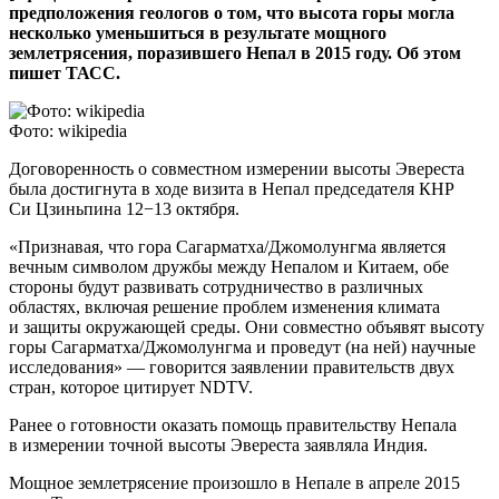
предположения геологов о том, что высота горы могла
несколько уменьшиться в результате мощного
землетрясения, поразившего Непал в 2015 году. Об этом
пишет ТАСС.
Фото: wikipedia
Договоренность о совместном измерении высоты Эвереста
была достигнута в ходе визита в Непал председателя КНР
Си Цзиньпина 12−13 октября.
«Признавая, что гора Сагарматха/Джомолунгма является
вечным символом дружбы между Непалом и Китаем, обе
стороны будут развивать сотрудничество в различных
областях, включая решение проблем изменения климата
и защиты окружающей среды. Они совместно объявят высоту
горы Сагарматха/Джомолунгма и проведут (на ней) научные
исследования» — говорится заявлении правительств двух
стран, которое цитирует NDTV.
Ранее о готовности оказать помощь правительству Непала
в измерении точной высоты Эвереста заявляла Индия.
Мощное землетрясение произошло в Непале в апреле 2015